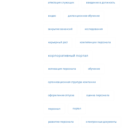
аттестация служащих
введение в должность
видео
дистанционное обучение
закрытие вакансий
исследования
карьерный рост
компетенции персонала
корпоративный портал
мотивация персонала
обучение
организационная структура компании
оформление отпуска
оценка персонала
персонал
портал
развитие персонала
электронные документы