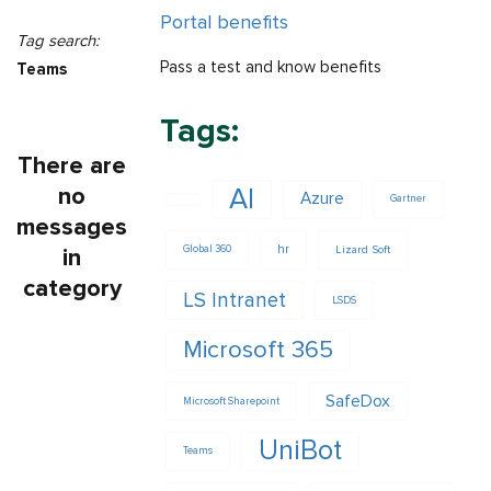
Portal benefits
Tag search:
Pass a test and know benefits
Teams
Tags:
There are
no
AI
Azure
Gartner
messages
hr
Lizard Soft
in
Global 360
category
LS Intranet
LSDS
Microsoft 365
SafeDox
Microsoft Sharepoint
UniBot
Teams