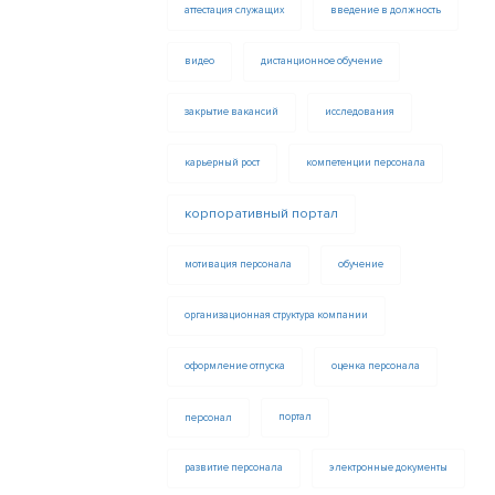
аттестация служащих
введение в должность
видео
дистанционное обучение
закрытие вакансий
исследования
карьерный рост
компетенции персонала
корпоративный портал
мотивация персонала
обучение
организационная структура компании
оформление отпуска
оценка персонала
персонал
портал
развитие персонала
электронные документы