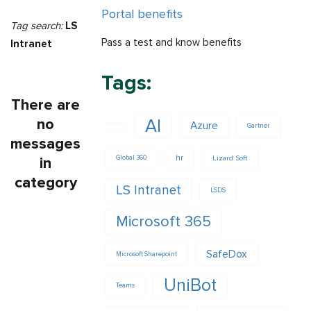
Portal benefits
Tag search:
LS
Pass a test and know benefits
Intranet
Tags:
There are
no
AI
Azure
Gartner
messages
hr
Lizard Soft
in
Global 360
category
LS Intranet
LSDS
Microsoft 365
SafeDox
Microsoft Sharepoint
UniBot
Teams