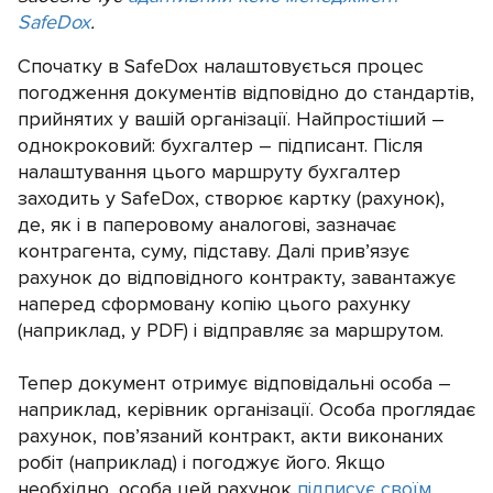
SafeDox
.
Спочатку в SafeDox налаштовується процес
погодження документів відповідно до стандартів,
прийнятих у вашій організації. Найпростіший –
однокроковий: бухгалтер – підписант. Після
налаштування цього маршруту бухгалтер
заходить у SafeDox, створює картку (рахунок),
де, як і в паперовому аналогові, зазначає
контрагента, суму, підставу. Далі прив’язує
рахунок до відповідного контракту, завантажує
наперед сформовану копію цього рахунку
(наприклад, у PDF) і відправляє за маршрутом.
Тепер документ отримує відповідальні особа –
наприклад, керівник організації. Особа проглядає
рахунок, пов’язаний контракт, акти виконаних
робіт (наприклад) і погоджує його. Якщо
необхідно, особа цей рахунок
підписує своїм