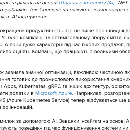
шень та рішень на основі
Штучного Інтелекту (АІ)
. .NET
зробників. Тож Спеціалістів очікують значні покращен
сть АІ-інструментів.
окращена продуктивність. Це не лише про швидші д
-In-Time
-компіляції та оптимізованому збору сміття, с
. А вони дуже характерні під час пікових продажів, 
бливо оцінять Компанії, що працюють з великими об
ж зазнала значної оптимізації, важливою частиною як
орення готових до промислового використання хмарних
 Apps, Kubernetes, gRPC та інших архітектур, орієнто
вати додатки в
Microsoft Azure
. Наприклад, розгортан
KS (Azure Kubernetes Service) тепер відбувається ще
 до інновацій.
лок за допомогою АІ. Завдяки інсайтам на основі А
алізують поведінку під час функціонування системи чи