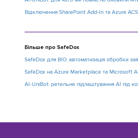
Відключення SharePoint Add-In та Azure ACS:
Більше про SafeDox
SafeDox для BIO: автоматизація обробки зая
SafeDox на Azure Marketplace та Microsoft 
АІ-UniBot: ретельне підлаштування АІ під к