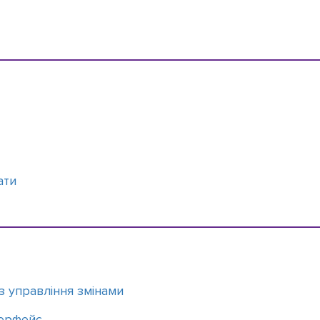
ати
 з управління змінами
терфейс