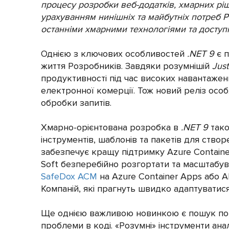
процесу розробки веб-додатків, хмарних рі
урахуванням нинішніх та майбутніх потреб Ро
останніми хмарними технологіями та доступні
Однією з ключових особливостей
.NET 9
є п
життя Розробників. Завдяки розумнішій
Just
продуктивності під час високих навантажень
електронної комерції. Тож новий реліз осо
обробки запитів.
Хмарно-орієнтована розробка в
.NET 9
тако
інструментів, шаблонів та пакетів для ств
забезпечує кращу підтримку Azure Container
Soft безперебійно розгортати та масштабу
SafeDox АСМ
на Azure Container Apps або A
Компаній, які прагнуть швидко адаптуватися
Ще однією важливою новинкою є пошук поми
проблеми в коді. «Розумні» інструменти ан