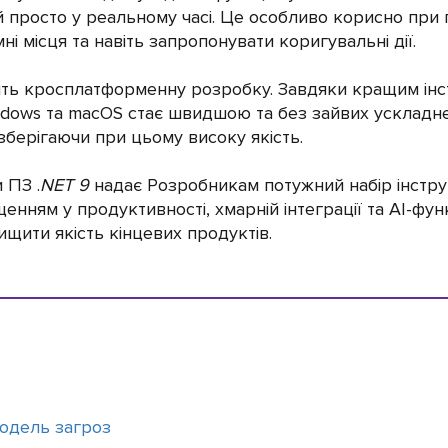
й просто у реальному часі. Це особливо корисно пр
ні місця та навіть запропонувати коригувальні дії.
ть кросплатформенну розробку. Завдяки кращим інст
Windows та macOS стає швидшою та без зайвих ускладн
берігаючи при цьому високу якість.
 ПЗ .
NET 9
надає Розробникам потужний набір інстру
нням у продуктивності, хмарній інтеграції та АІ-фун
щити якість кінцевих продуктів.
 модель загроз