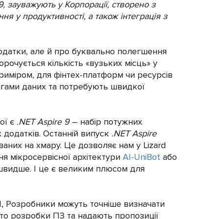
 9, зауважують у Корпорації, створено з
ня у продуктивності, а також інтеграція з
одатки, але й про буквально полегшення
корочується кількість «вузьких місць» у
приміром, для фінтех-платформ чи ресурсів
сягами даних та потребують швидкої
ої є
.NET Aspire 9
– набір потужних
 додатків. Останній випуск
.NET Aspire
ваних на хмару. Це дозволяє нам у Lizard
ня мікросервісної архітектури
АІ-UniBot
або
 швидше. І це є великим плюсом для
І, Розробники можуть точніше визначати
 то розробки ПЗ та надають пропозиції