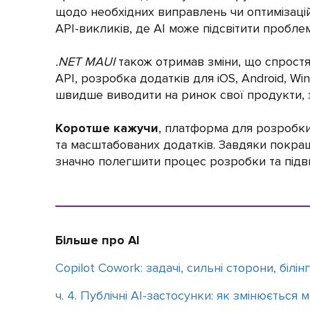
щодо необхідних виправлень чи оптимізаці
API-викликів, де AI може підсвітити проблем
.NET MAUI
також отримав зміни, що спростя
API, розробка додатків для iOS, Android, 
швидше виводити на ринок свої продукти, з
Коротше кажучи
, платформа для розробки
та масштабованих додатків. Завдяки покраще
значно полегшити процес розробки та підви
Більше про AI
Copilot Cowork: задачі, сильні сторони, білінг
ч. 4. Публічні AI-застосунки: як змінюється