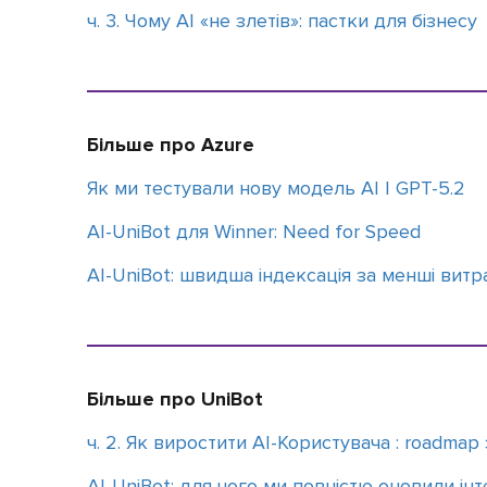
ч. 3. Чому АІ «не злетів»: пастки для бізнесу
Більше про Azure
Як ми тестували нову модель АІ | GPT-5.2
AI-UniBot для Winner: Need for Speed
AI-UniBot: швидша індексація за менші витр
Більше про UniBot
ч. 2. Як виростити AI-Користувача : roadmap
АІ-UniBot: для чого ми повністю оновили ін