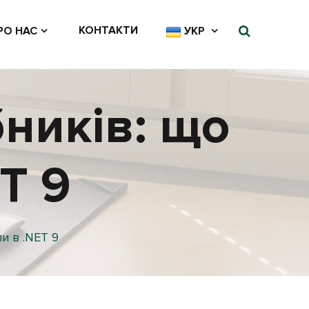
КОНТАКТИ
РО НАС
УКР
ників: що
T 9
и в .NET 9