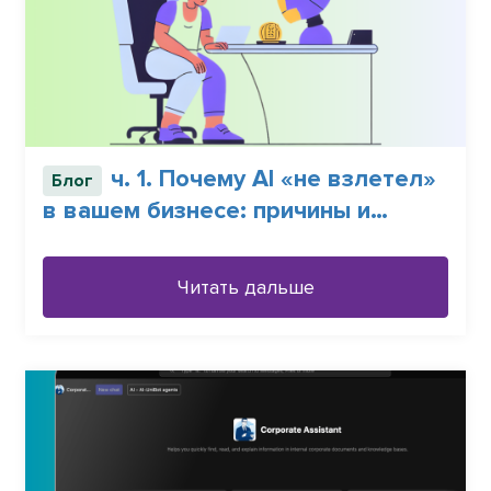
ч. 1. Почему АI «не взлетел»
Блог
в вашем бизнесе: причины и
решения
Читать дальше