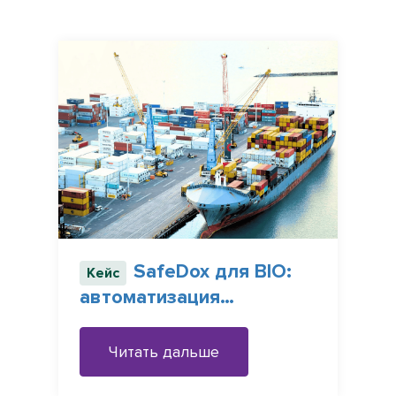
SafeDox для BIO:
Кейс
автоматизация
обработки заявок на
закупки
Читать дальше