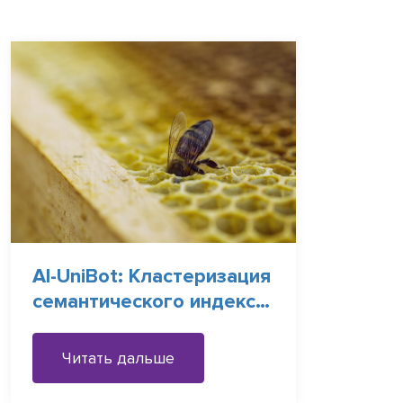
AI-UniBot: Кластеризация
семантического индекса
для ускоренного АІ-
поиска
Читать дальше