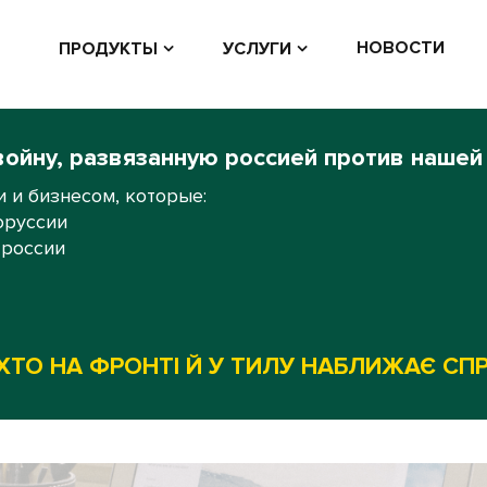
НОВОСТИ
ПРОДУКТЫ
УСЛУГИ
войну, развязанную россией против нашей
 и бизнесом, которые:
оруссии
 россии
ХТО НА ФРОНТІ Й У ТИЛУ НАБЛИЖАЄ СП