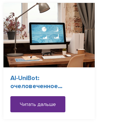
AI-UniBot:
очеловеченное
мышление с DeepThink
Читать дальше