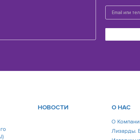
НОВОСТИ
О НАС
О Компани
го
Лизарды. 
І)