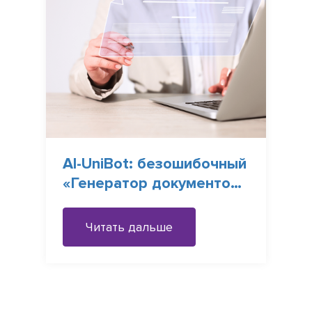
AI-UniBot: безошибочный
«Генератор документов»
в Word
Читать дальше