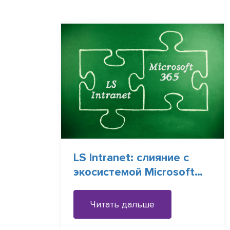
LS Intranet: слияние с
экосистемой Microsoft
365
Читать дальше