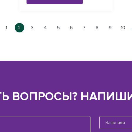
1
2
3
4
5
6
7
8
9
10
..
ТЬ ВОПРОСЫ? НАПИШИ