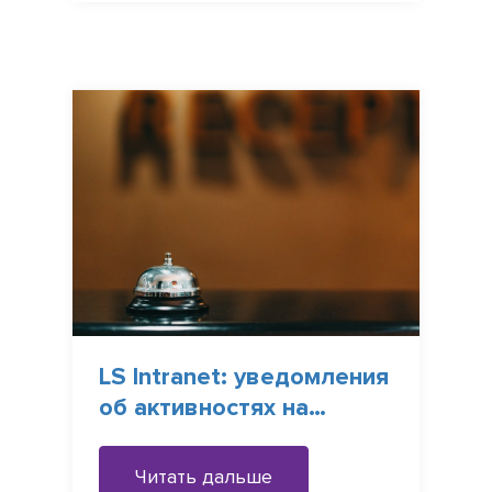
LS Intranet: уведомления
об активностях на
портале
Читать дальше