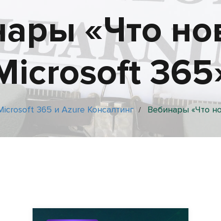
ары «Что но
Microsoft 365
Microsoft 365 и Azure Консалтинг
Вебинары «Что но
/