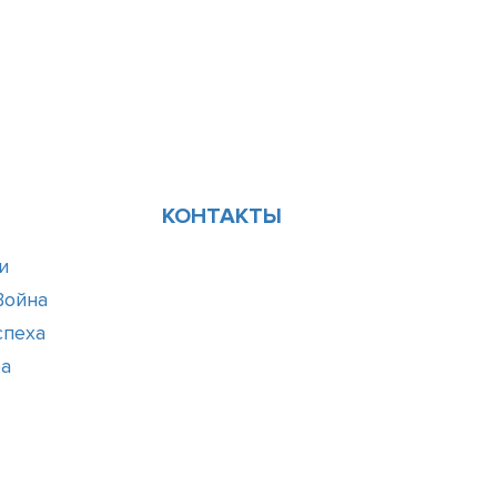
КОНТАКТЫ
и
Война
спеха
ра