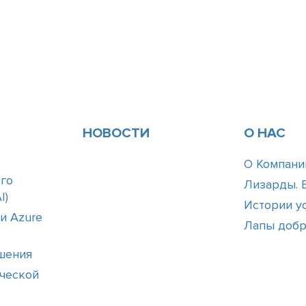
НОВОСТИ
О НАС
О Компани
го
Лизарды. 
І)
Истории у
 и Azure
Лапы доб
шения
ческой