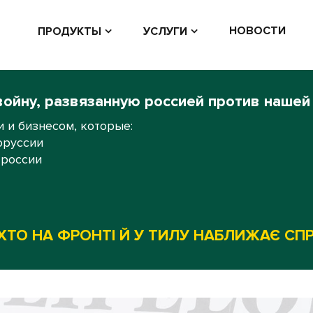
НОВОСТИ
ПРОДУКТЫ
УСЛУГИ
войну, развязанную россией против нашей
 и бизнесом, которые:
оруссии
 россии
ХТО НА ФРОНТІ Й У ТИЛУ НАБЛИЖАЄ СП