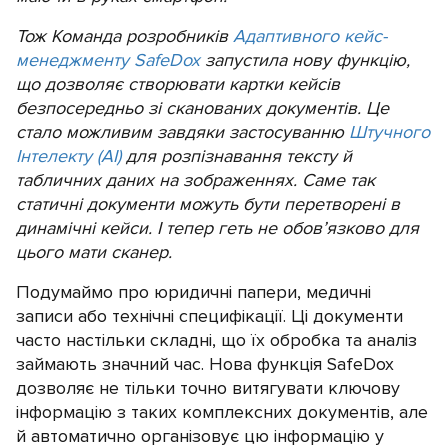
Тож Команда розробників
Адаптивного кейс-
менеджменту SafeDox
запустила нову функцію,
що дозволяє створювати картки кейсів
безпосередньо зі сканованих документів. Це
стало можливим завдяки застосуванню
Штучного
Інтелекту (АІ)
для розпізнавання тексту й
табличних даних на зображеннях. Саме так
статичні документи можуть бути перетворені в
динамічні кейси. І тепер геть не обов’язково для
цього мати сканер.
Подумаймо про юридичні папери, медичні
записи або технічні специфікації. Ці документи
часто настільки складні, що їх обробка та аналіз
займають значний час. Нова функція SafeDox
дозволяє не тільки точно витягувати ключову
інформацію з таких комплексних документів, але
й автоматично організовує цю інформацію у