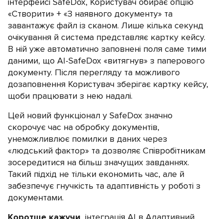
інтерфейсі SafeDox, Користувач обирає опцію
«Створити» + «З наявного документу» та
завантажує файл із сканом. Лише кілька секунд
очікування й система представляє картку кейсу.
В ній уже автоматично заповнені поля саме тими
даними, що АІ-SafeDox «витягнув» з паперового
документу. Після перегляду та можливого
дозаповнення Користувач зберігає картку кейсу,
щоби працювати з нею надалі.
Цей новий функціонал у SafeDox значно
скорочує час на обробку документів,
унеможливлює помилки в даних через
«людський фактор» та дозволяє Співробітникам
зосередитися на більш значущих завданнях.
Такий підхід не тільки економить час, але й
забезпечує гнучкість та адаптивність у роботі з
документами.
Коротше кажучи
, інтеграція АІ в Адаптивний