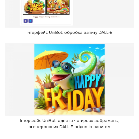
Інтерфейс UniBot: обробка запиту DALL-E
Інтерфейс UniBot: одне із чотирьох зображень,
згенерованих DALL-E згідно із запитом