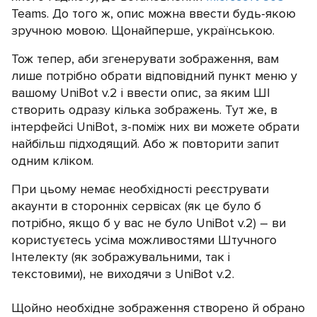
Teams. До того ж, опис можна ввести будь-якою
зручною мовою. Щонайперше, українською.
Тож тепер, аби згенерувати зображення, вам
лише потрібно обрати відповідний пункт меню у
вашому UniBot v.2 і ввести опис, за яким ШІ
створить одразу кілька зображень. Тут же, в
інтерфейсі UniBot, з-поміж них ви можете обрати
найбільш підходящий. Або ж повторити запит
одним кліком.
При цьому немає необхідності реєструвати
акаунти в сторонніх сервісах (як це було б
потрібно, якщо б у вас не було UniBot v.2) – ви
користуєтесь усіма можливостями Штучного
Інтелекту (як зображувальними, так і
текстовими), не виходячи з UniBot v.2.
Щойно необхідне зображення створено й обрано