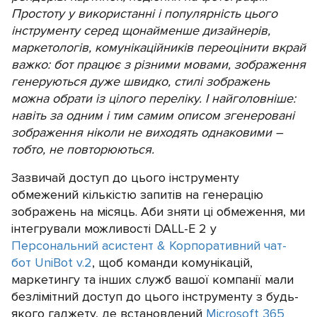
Простоту у використанні і популярність цього
інструменту серед щонайменше дизайнерів,
маркетологів, комунікаційників переоцінити вкрай
важко: бот працює з різними мовами, зображення
генеруються дуже швидко, стилі зображень
можна обрати із цілого переліку. І найголовніше:
навіть за одним і тим самим описом згенеровані
зображення ніколи не виходять однаковими –
тобто, не повторюються.
Зазвичай доступ до цього інструменту
обмежений кількістю запитів на генерацію
зображень на місяць. Аби зняти ці обмеження, ми
інтегрували можливості DALL-E 2 у
Персональний асистент & Корпоративний чат-
бот UniBot v.2
, щоб команди комунікацій,
маркетингу та інших служб вашої компанії мали
безлімітний доступ до цього інструменту з будь-
якого гаджету, де встановлений
Microsoft 365