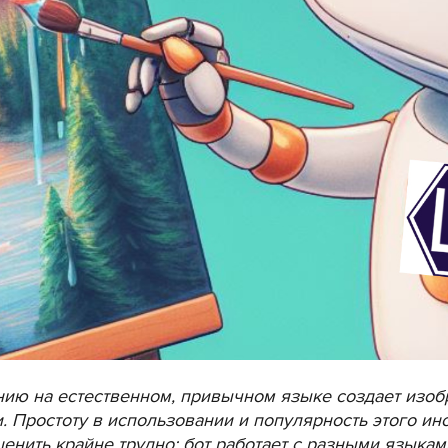
анию на естественном, привычном языке создает изоб
. Простоту в использовании и популярность этого ин
нить крайне трудно: бот работает с разными языка