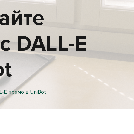
вайте
с DALL-E
ot
L-E прямо в UniBot