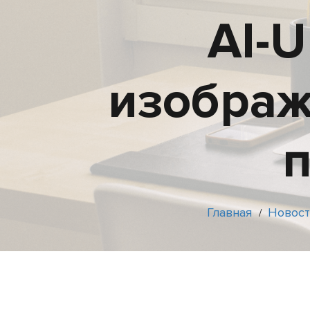
AI-U
изображ
п
Главная
Новост
/