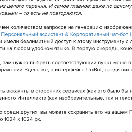
из целого перечня. И самое главное: даже по одном
овыми – то есть не повторяются.
чен количеством запросов на генерацию изображений
в
Персональный ассистент & Корпоративный чат-бот U
и имели безлимитный доступ к этому инструменту с 
ти на любом удобном языке. В первую очередь, коне
 вам нужно выбрать соответствующий пункт меню в в
ражений. Здесь же, в интерфейсе UniBot, среди ни
 аккаунты в сторонних сервисах (как это было бы ну
ного Интеллекта (как изобразительные, так и текстов
о среди других, вы можете сохранить его на вашем 
о 1024 х 1024 px.