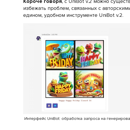
Короче говоря
, с UniBot v.2 можно суще
избежать проблем, связанных с авторскими
едином, удобном инструменте UniBot v.2.
Интерфейс UniBot: обработка запроса на генериров