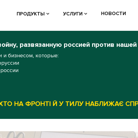
НОВОСТИ
ПРОДУКТЫ
УСЛУГИ
войну, развязанную россией против нашей
 и бизнесом, которые:
оруссии
 россии
ХТО НА ФРОНТІ Й У ТИЛУ НАБЛИЖАЄ СП