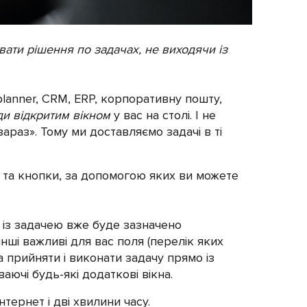
вати рішення по задачах, не виходячи із
lanner, CRM, ERP, корпоративну пошту,
и відкритим вікном
у вас на столі. І не
раз». Тому ми доставляємо задачі в ті
я, та кнопки, за допомогою яких ви можете
і із задачею вже буде зазначено
нші важливі для вас поля (перелік яких
 прийняти і виконати задачу прямо із
аючі будь-які додаткові вікна.
тернет і дві хвилини часу.