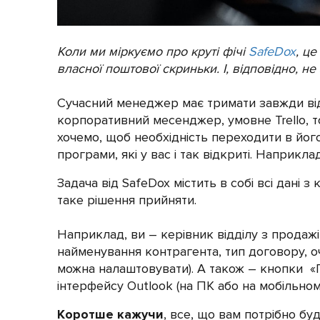
Коли ми міркуємо про круті фічі
SafeDox
, ц
власної поштової скриньки. І, відповідно, н
Сучасний менеджер має тримати завжди від
корпоративний месенджер, умовне Trello, 
хочемо, щоб необхідність переходити в йог
програми, які у вас і так відкриті. Наприкла
Задача від SafeDox містить в собі всі дані 
таке рішення прийняти.
Наприклад, ви – керівник відділу з продажі
найменування контрагента, тип договору, оч
можна налаштовувати). А також – кнопки «П
інтерфейсу Outlook (на ПК або на мобільному
Коротше кажучи
, все, що вам потрібно бу