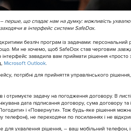
е – перше, що спадає нам на думку: можливість ухвалю
е заходячи в інтерфейс системи
SafeDox.
критими безліч програм із задачами: персональний p
тощо. Ми не хочемо, щоб SafeDox став черговим
завжд
о інтерфейс завадила вам приймати рішення «просто за
д,
Microsoft Outlook
.
з кейсу, потрібні для прийняття управлінського рішенн
в і отримуєте задачу на погодження договору. В лист
ікувана дата підписання договору, сума договору та і
огодити» і «Повернути». Тож будь-яке рішення можна
 телефоні), не переходячи по посиланнях і не відкрив
де для ухвалення рішення, – ваш мобільний телефон, ін