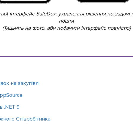
ний інтерфейс SafeDox: ухвалення рішення по задачі 
пошти
(Тицьніть на фото, аби побачити інтерфейс повністю)
вок на закупівлі
AppSource
в .NET 9
ожного Співробітника