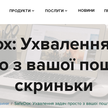
НОВИНИ
ПРОДУКТИ
ПОСЛУГИ
П
ox: Ухвалення
о з вашої по
скриньки
вини
SafeDox: Ухвалення задач просто з вашої пош
/