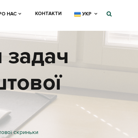
КОНТАКТИ
РО НАС
УКР
 задач
штової
тової скриньки