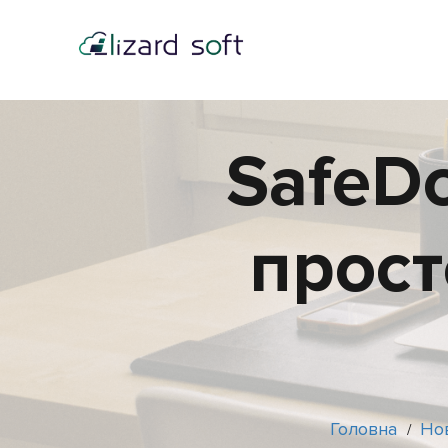
SafeD
прост
Головна
Но
/