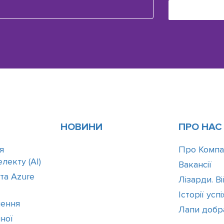
НОВИНИ
ПРО НАС
я
Про Компа
лекту (АІ)
Вакансії
 та Azure
Лізарди. В
Історії успі
шення
Лапи добр
ної