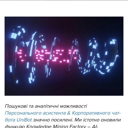
Пошукові та аналітичні можливості
Персонального асистента & Корпоративного чат-
бота UniBot
значно посилені. Ми істотно оновили
функцію Knowledge Mining Factory – АІ-