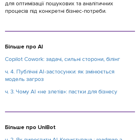
для оптимізації пошукових та аналітичних
процесів під конкретні бізнес-потреби.
Більше про AI
Copilot Cowork: задачі, сильні сторони, білінг
ч. 4. Публічні AI-застосунки: як змінюється
модель загроз
ч. 3. Чому АІ «не злетів»: пастки для бізнесу
Більше про UniBot
ч. 2. Як виростити AI-Користувача : roadmap з