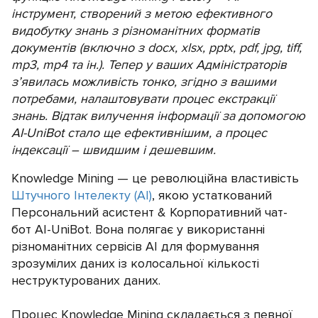
інструмент, створений з метою ефективного
видобутку знань з різноманітних форматів
документів (включно з docx, xlsx, pptx, pdf, jpg, tiff,
mp3, mp4 та ін.). Тепер у ваших Адміністраторів
з’явилась можливість тонко, згідно з вашими
потребами, налаштовувати процес екстракції
знань. Відтак вилучення інформації за допомогою
AI-UniBot стало ще ефективнішим, а процес
індексації – швидшим і дешевшим.
Knowledge Mining — це революційна властивість
Штучного Інтелекту (АІ)
, якою устаткований
Персональний асистент & Корпоративний чат-
бот AI-UniBot. Вона полягає у використанні
різноманітних сервісів АІ для формування
зрозумілих даних із колосальної кількості
неструктурованих даних.
Процес Knowledge Mining складається з певної