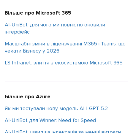
Більше про Microsoft 365
АІ-UniBot: для чого ми повністю оновили
інтерфейс
Масштабні зміни в ліцензуванні M365 і Teams: що
чекати Бізнесу у 2026
LS Intranet: злиття з екосистемою Microsoft 365
Більше про Azure
Як ми тестували нову модель АІ | GPT-5.2
AI-UniBot для Winner: Need for Speed
AI-UniBot: швидша індексація за менші витрати