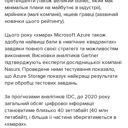
претенденти (також великий бізнес, який має
мінімальні плани на майбутнє в індустрії),
мрійники (малі компанії), нішеві гравці (зазвичай
новачки цього рейтингу).
Цього року «хмара» Microsoft Azure також
здобула найвищі бали в «магічних квадрантах»
завдяки повноті своєї стратегії та можливостям
виконання. Висновки аналітиків Gartner
підтверджують експерти дослідницької компанії
Nasuni. Проведене ними тестування показало,
що Azure Storage показує найкращі результати
при обробці тестових завдань.
За прогнозами аналітиків IDC, до 2020 року
загальний обсяг цифрової інформації
становитиме близько 40 зеттабайт (40 млн
петабайт), і більша її частина зберігатиметься в
«хмарах».