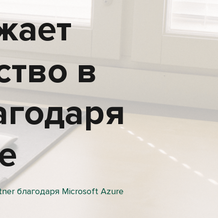
жает
ство в
агодаря
re
ner благодаря Microsoft Azure