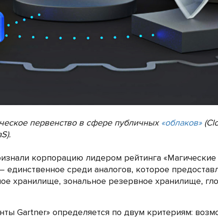
ическое первенство в сфере публичных
«облаков»
(Cl
S).
признали корпорацию лидером рейтинга «Магические 
e – единственное среди аналогов, которое предост
ое хранилище, зональное резервное хранилище, гл
нты Gartner» определяется по двум критериям: возм