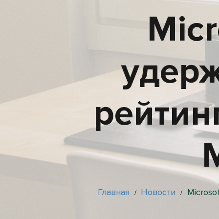
Mic
удерж
рейтин
M
Главная
Новости
Microso
/
/