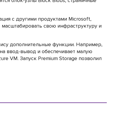
тся блок-узлы Block Blobs, страничные
ция с другими продуктами Microsoft,
гче масштабировать свою инфраструктуру и
рвису дополнительные функции. Например,
 на ввод-вывод и обеспечивает малую
ure VM. Запуск Premium Storage позволил