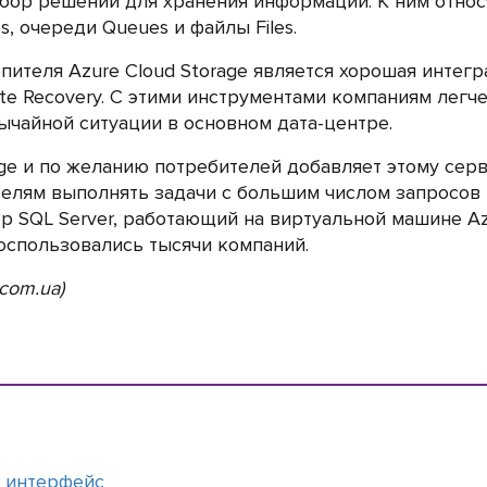
бор решений для хранения информации. К ним относя
s, очереди Queues и файлы Files.
теля Azure Cloud Storage является хорошая интегра
Site Recovery. С этими инструментами компаниям ле
ычайной ситуации в основном дата-центре.
rage и по желанию потребителей добавляет этому се
ателям выполнять задачи с большим числом запросов
ер SQL Server, работающий на виртуальной машине Az
оспользовались тысячи компаний.
.com.ua)
и интерфейс