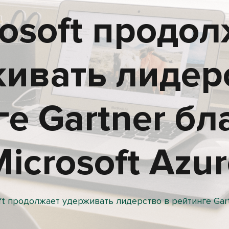
rosoft продол
ивать лидер
ге Gartner бл
icrosoft Azu
ft продолжает удерживать лидерство в рейтинге Gart