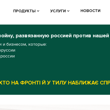
НОВОСТИ
ПРОДУКТЫ
УСЛУГИ
войну, развязанную россией против нашей
 и бизнесом, которые:
оруссии
 россии
ХТО НА ФРОНТІ Й У ТИЛУ НАБЛИЖАЄ СП