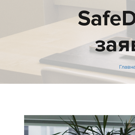
SafeD
зая
Главн