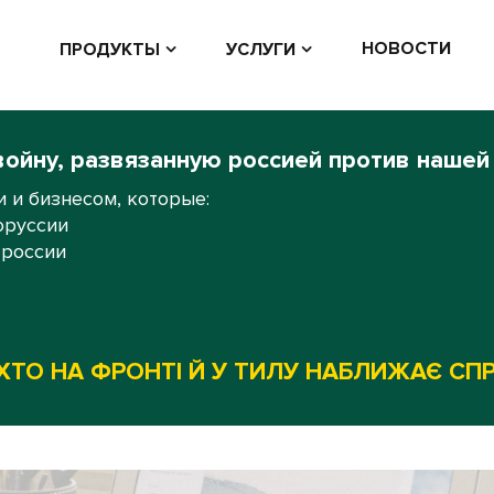
НОВОСТИ
ПРОДУКТЫ
УСЛУГИ
войну, развязанную россией против нашей
 и бизнесом, которые:
оруссии
 россии
ХТО НА ФРОНТІ Й У ТИЛУ НАБЛИЖАЄ СП