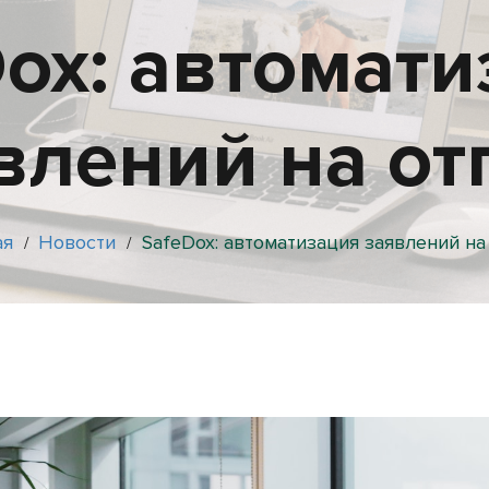
ox: автомат
влений на от
ая
Новости
SafeDox: автоматизация заявлений на
/
/