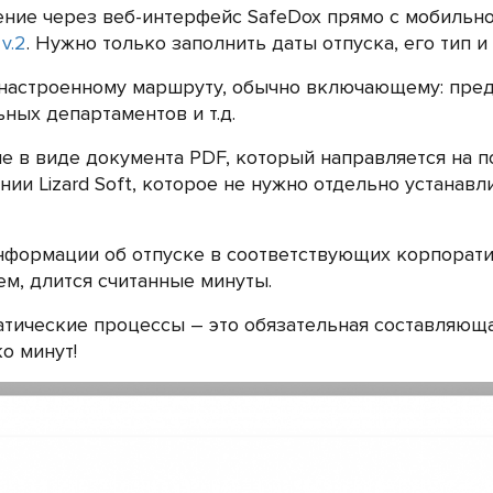
ение через веб-интерфейс SafeDox прямо с мобильн
v.2
. Нужно только заполнить даты отпуска, его тип 
 настроенному маршруту, обычно включающему: пред
ных департаментов и т.д.
 в виде документа PDF, который направляется на п
ии Lizard Soft, которое не нужно отдельно устанавл
формации об отпуске в соответствующих корпорати
ем, длится считанные минуты.
атические процессы – это обязательная составляюща
о минут!