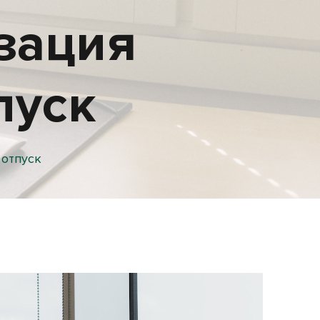
изация
пуск
 отпуск