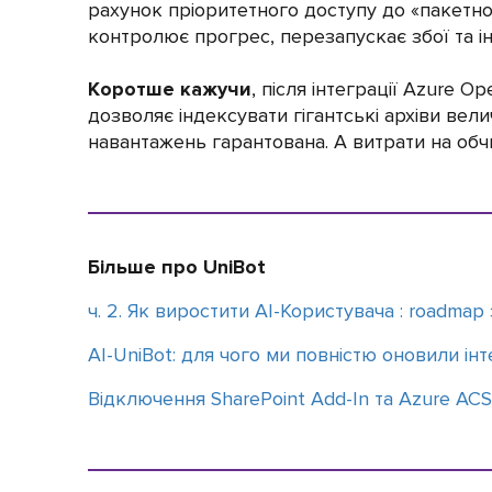
рахунок пріоритетного доступу до «пакетно
контролює прогрес, перезапускає збої та і
Коротше кажучи
, після інтеграції Azure O
дозволяє індексувати гігантські архіви вели
навантажень гарантована. А витрати на обч
Більше про UniBot
ч. 2. Як виростити AI-Користувача : roadmap
АІ-UniBot: для чого ми повністю оновили ін
Відключення SharePoint Add-In та Azure ACS: