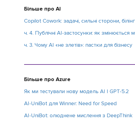
Більше про AI
Copilot Cowork: задачі, сильні сторони, білінг
ч. 4. Публічні AI-застосунки: як змінюється
ч. 3. Чому АІ «не злетів»: пастки для бізнесу
Більше про Azure
Як ми тестували нову модель АІ | GPT-5.2
AI-UniBot для Winner: Need for Speed
AI-UniBot: олюднене мислення з DeepThink