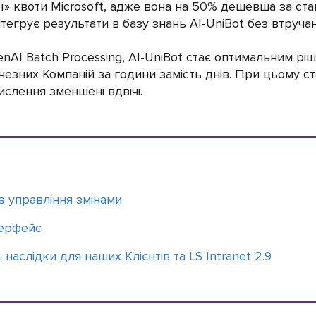
ї» квоти Microsoft, адже вона на 50% дешевша за ст
нтегрує результати в базу знань AI-UniBot без втруч
penAI Batch Processing, AI-UniBot стає оптимальним рі
чезних Компаній за години замість днів. При цьому ст
ислення зменшені вдвічі.
 з управління змінами
терфейс
 наслідки для наших Клієнтів та LS Intranet 2.9