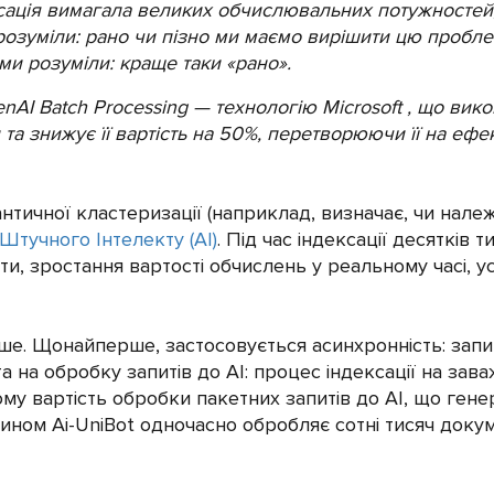
ксація вимагала великих обчислювальних потужностей,
и розуміли: рано чи пізно ми маємо вирішити цю проб
о, ми розуміли: краще таки «рано».
AI Batch Processing — технологію Microsoft , що вик
та знижує її вартість на 50%, перетворюючи її на еф
нтичної кластеризації (наприклад, визначає, чи належ
Штучного Інтелекту (АІ)
. Під час індексації десятків
ти, зростання вартості обчислень у реальному часі,
ше. Щонайперше, застосовується асинхронність: запит
 на обробку запитів до АІ: процес індексації на зава
му вартість обробки пакетних запитів до АІ, що гене
чином Ai-UniBot одночасно обробляє сотні тисяч доку