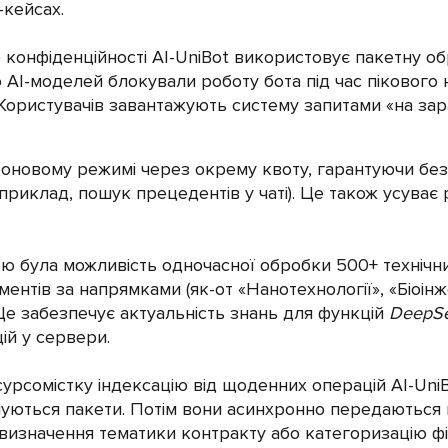
-кейсах.
конфіденційності AI-UniBot використовує пакетну об
о АІ-моделей блокували роботу бота під час пікового
Користувачів завантажують систему запитами «на зар
 фоновому режимі через окрему квоту, гарантуючи без
наприклад, пошук прецедентів у чаті). Це також усува
 була можливість одночасної обробки 500+ технічних
ентів за напрямками (як-от «Нанотехнології», «Біоінж
 Це забезпечує актуальність знань для функцій
DeepS
ій у сервери.
урсомістку індексацію від щоденних операцій AI-UniB
муються пакети. Потім вони асинхронно передаються н
визначення тематики контракту або категоризацію фін