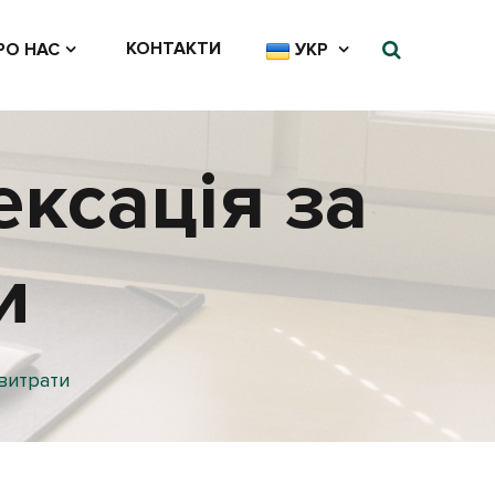
КОНТАКТИ
РО НАС
УКР
ексація за
и
 витрати