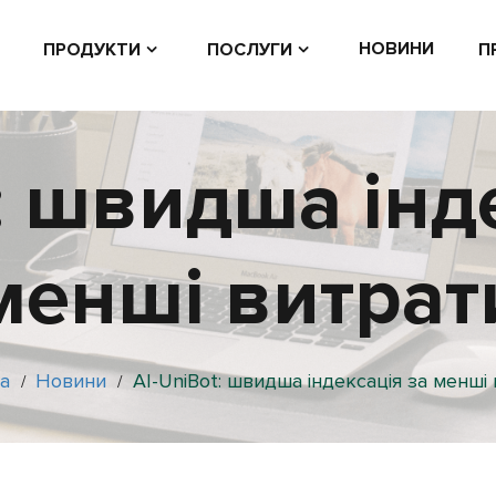
НОВИНИ
ПРОДУКТИ
ПОСЛУГИ
П
: швидша інд
менші витрат
а
Новини
AI-UniBot: швидша індексація за менші
/
/