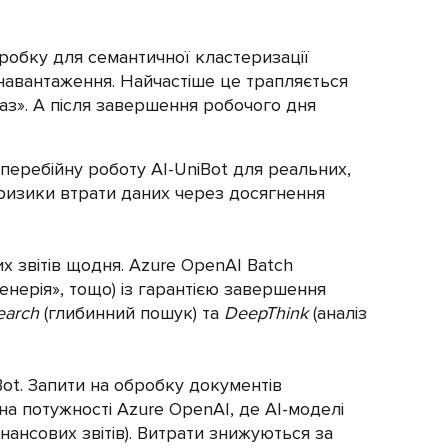
робку для семантичної кластеризації
 навантаження. Найчастіше це трапляється
аз». А після завершення робочого дня
перебійну роботу AI-UniBot для реальних,
є ризики втрати даних через досягнення
 звітів щодня. Azure OpenAI Batch
енерія», тощо) із гарантією завершення
earch
(глибинний пошук) та
DeepThink
(аналіз
ot. Запити на обробку документів
а потужності Azure OpenAI, де АІ-моделі
ансових звітів). Витрати знижуються за