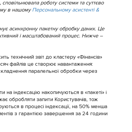
 сповільнювала роботу системи та суттєво
лему в нашому
Персональному асистенті &
онує асинхронну пакетну обробку даних. Це
ективний і масштабований процес. Нижче –
ить технічний звіт до кластеру «Фінансів»
 тисяч файлів це створює навантаження:
 ускладнення паралельної обробки через
и на індексацію накопичуються в «пакеті» і
жає обробляти запити Користувачів, тож
руються в процесі індексації, на 50% менша
ментів з гарантією завершення за 24 години