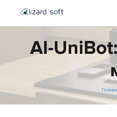
AI-UniBot
Головн