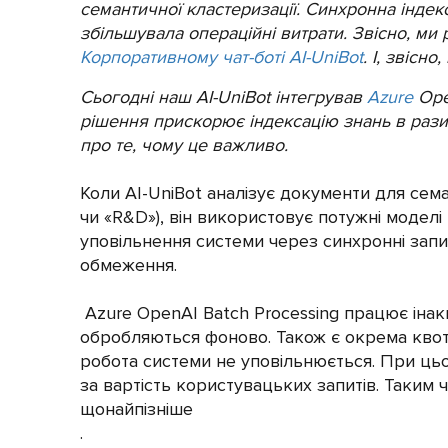
семантичної кластеризації. Синхронна інде
збільшувала операційні витрати. Звісно, м
Корпоративному чат-боті AI-UniBot
. І, звісн
Сьогодні наш AI-UniBot інтегрував
Azure
Open
рішення прискорює індексацію знань в рази 
про те, чому це важливо.
Коли AI-UniBot аналізує документи для сема
чи «R&D»), він використовує потужні моделі
уповільнення системи через синхронні запи
обмеження.
Azure OpenAI Batch Processing працює інак
обробляються фоново. Також є окрема квота
робота системи не уповільнюється. При цьо
за вартість користувацьких запитів. Таким 
щонайпізніше
.