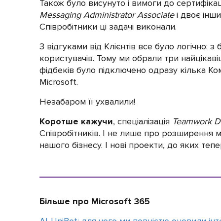
Також було висунуто і вимоги до сертифікац
Messaging Administrator Associate
і двоє інш
Співробітники ці задачі виконали.
З відгуками від Клієнтів все було логічно: 
користувачів. Тому ми обрали три найцікаві
фідбеків було підключено одразу кілька Ко
Microsoft.
Незабаром її ухвалили!
Коротше кажучи
, спеціалізація
Teamwork D
Співробітників. І не лише про розширення 
нашого бізнесу. І нові проекти, до яких теп
Більше про Microsoft 365