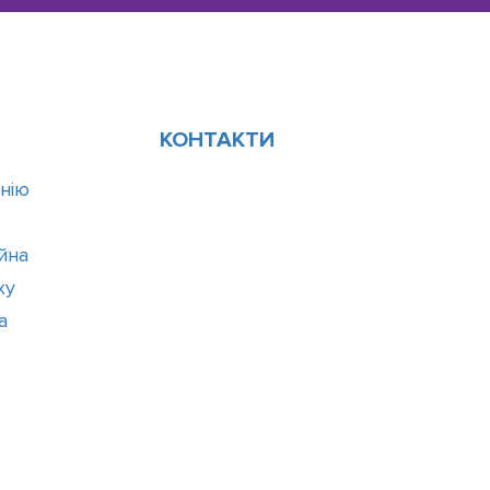
КОНТАКТИ
нію
ійна
ху
а