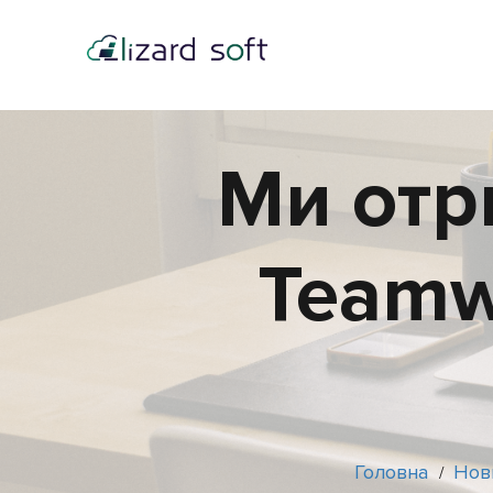
Ми отр
Teamw
Головна
Нов
/