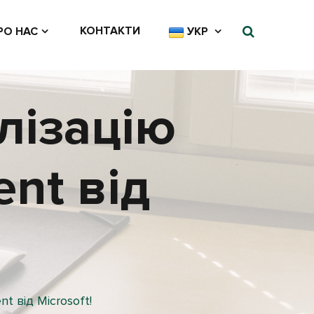
КОНТАКТИ
РО НАС
УКР
лізацію
nt від
 від Microsoft!