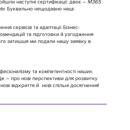
ойшли наступні сертифікації: двоє –
M365
ate
. Буквально нещодавно наші
ння сервісів та адаптації Бізнес-
екомендацій та підготовки й узгодження
ного затишшя ми подали нашу заявку в
фесіоналізму та компетентності наших
Це – про нові перспективи для розвитку
нові відкриття й нові спільні досягнення!