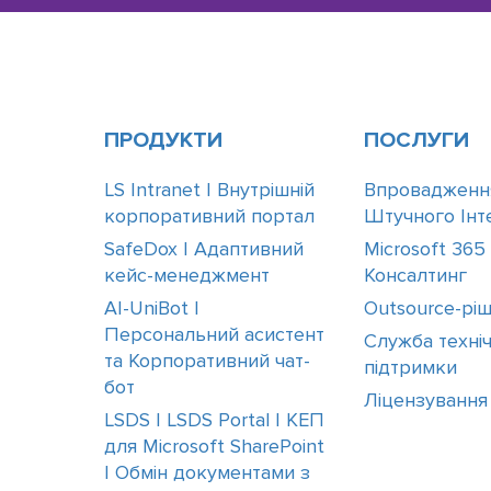
ПРОДУКТИ
ПОСЛУГИ
LS Intranet | Внутрішній
Впровадженн
корпоративний портал
Штучного Інте
SafeDox | Адаптивний
Microsoft 365
кейс-менеджмент
Консалтинг
AI-UniBot |
Outsource-рі
Персональний асистент
Служба техніч
та Корпоративний чат-
підтримки
бот
Ліцензування
LSDS | LSDS Portal | КЕП
для Microsoft SharePoint
| Обмін документами з