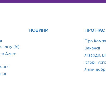
НОВИНИ
ПРО НАС
я
Про Компа
лекту (АІ)
Вакансії
 та Azure
Лізарди. В
Історії успі
шення
Лапи добр
ної