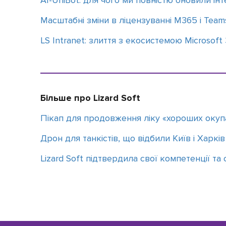
АІ-UniBot: для чого ми повністю оновили ін
Масштабні зміни в ліцензуванні M365 і Team
LS Intranet: злиття з екосистемою Microsoft
Більше про Lizard Soft
Пікап для продовження ліку «хороших окуп
Дрон для танкістів, що відбили Київ і Харкі
Lizard Soft підтвердила свої компетенції та