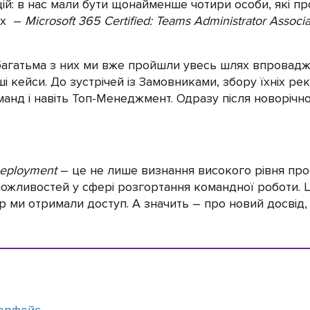
ій: в нас мали бути щонайменше чотири особи, які пр
их –
Microsoft 365 Certified: Teams Administrator Associ
з багатьма з них ми вже пройшли увесь шлях впровадже
ші кейси. До зустрічей із Замовниками, збору їхніх р
манд і навіть Топ-Менеджмент. Одразу після новоріч
eployment
– це не лише визнання високого рівня про
можливостей у сфері розгортання командної роботи. 
ер ми отримали доступ. А значить – про новий досвід, 