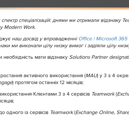
й спектр спеціалізацій: днями ми отримали відзнаку T
ку Modern Work.
рджує наш досвід у впровадженні
Office | Microsoft 365
наки ми виконали цілу низку вимог і задіяли цілу низку
и необхідність мати відзнаку
Solutions Partner designa
ростання активного використання (
MAU
) у 3 з 4 окр
Engage
) протягом останніх 12 місяців;
икористання Клієнтами 3 з 4 сервісів
Teamwork
(
Excha
ісяців;
о одного із сервісів
Teamwork
(
Exchange Online, Share