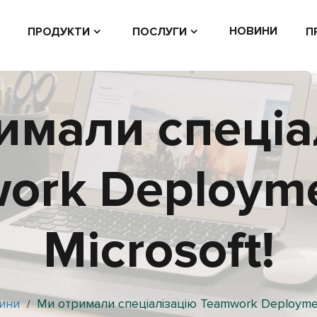
НОВИНИ
ПРОДУКТИ
ПОСЛУГИ
П
имали спеціа
ork Deployme
Microsoft!
ини
Ми отримали спеціалізацію Teamwork Deployment
/