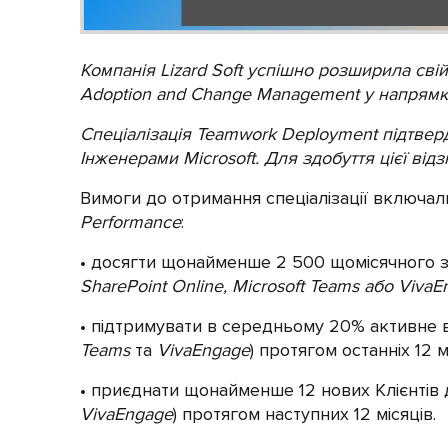
Компанія Lizard Soft успішно розширила сві
Adoption and Change Management у напрям
Спеціалізація Teamwork Deployment підтве
Інженерами Microsoft. Для здобуття цієї відз
Вимоги до отримання спеціалізації включал
Performance
:
досягти щонайменше 2 500 щомісячного з
SharePoint Online, Microsoft Teams або Viva
підтримувати в середньому 20% активне в
Teams
та
VivaEngage
) протягом останніх 12 м
приєднати щонайменше 12 нових Клієнтів д
VivaEngage
) протягом наступних 12 місяців.