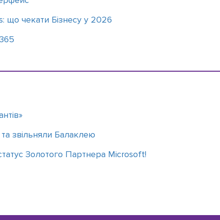
терфейс
s: що чекати Бізнесу у 2026
 365
антів»
в та звільняли Балаклею
 статус Золотого Партнера Microsoft!