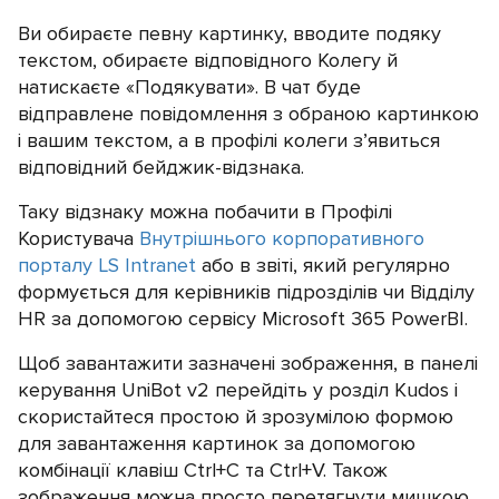
Ви обираєте певну картинку, вводите подяку
текстом, обираєте відповідного Колегу й
натискаєте «Подякувати». В чат буде
відправлене повідомлення з обраною картинкою
і вашим текстом, а в профілі колеги з’явиться
відповідний бейджик-відзнака.
Таку відзнаку можна побачити в Профілі
Користувача
Внутрішнього корпоративного
порталу LS Intranet
або в звіті, який регулярно
формується для керівників підрозділів чи Відділу
HR за допомогою сервісу Microsoft 365 PowerBI.
Щоб завантажити зазначені зображення, в панелі
керування UniBot v2 перейдіть у розділ Kudos і
скористайтеся простою й зрозумілою формою
для завантаження картинок за допомогою
комбінації клавіш Ctrl+С та Ctrl+V. Також
зображення можна просто перетягнути мишкою.