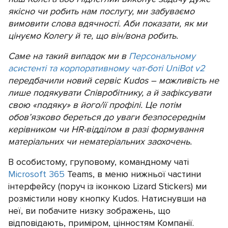
якісно чи робить нам послугу, ми забуваємо
вимовити слова вдячності. Аби показати, як ми
цінуємо Колегу й те, що він/вона робить.
Саме на такий випадок ми в
Персональному
асистенті та корпоративному чат-боті UniBot v2
передбачили новий сервіс Kudos – можливість не
лише подякувати Співробітнику, а й зафіксувати
свою «подяку» в його/її профілі. Це потім
обов’язково береться до уваги безпосереднім
керівником чи HR-відділом в разі формування
матеріальних чи нематеріальних заохочень.
В особистому, груповому, командному чаті
Microsoft 365
Teams, в меню нижньої частини
інтерфейсу (поруч із іконкою Lizard Stickers) ми
розмістили нову кнопку Kudos. Натиснувши на
неї, ви побачите низку зображень, що
відповідають, приміром, цінностям Компанії.