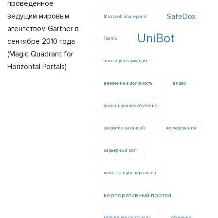
проведенное
ведущим мировым
SafeDox
Microsoft Sharepoint
агентством Gartner в
UniBot
Teams
сентябре 2010 года
(Magic Quadrant for
аттестация служащих
Horizontal Portals)
введение в должность
видео
дистанционное обучение
закрытие вакансий
исследования
карьерный рост
компетенции персонала
корпоративный портал
мотивация персонала
обучение