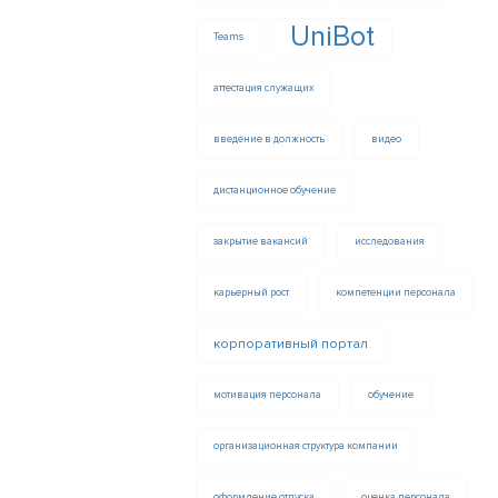
UniBot
Teams
аттестация служащих
введение в должность
видео
дистанционное обучение
закрытие вакансий
исследования
карьерный рост
компетенции персонала
корпоративный портал
мотивация персонала
обучение
организационная структура компании
оформление отпуска
оценка персонала