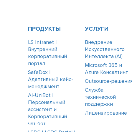
ПРОДУКТЫ
УСЛУГИ
LS Intranet |
Внедрение
Внутренний
Искусственного
корпоративный
Интеллекта (АІ)
портал
Microsoft 365 и
SafeDox |
Azure Консалтинг
Адаптивный кейс-
Outsource-решени
менеджмент
Служба
AI-UniBot |
технической
Персональный
поддержки
ассистент и
Лицензирование
Корпоративный
чат-бот