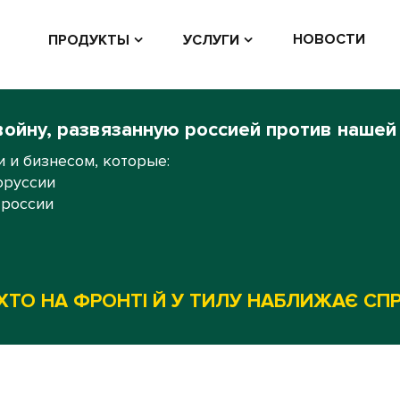
НОВОСТИ
ПРОДУКТЫ
УСЛУГИ
войну, развязанную россией против нашей
 и бизнесом, которые:
оруссии
 россии
ХТО НА ФРОНТІ Й У ТИЛУ НАБЛИЖАЄ СП