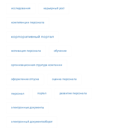
исследования
карьерный рост
компетенции персонала
корпоративный портал
мотивация персонала
обучение
организационная структура компании
оформление отпуска
оценка персонала
персонал
портал
развитие персонала
электронные документы
электронный документооборот