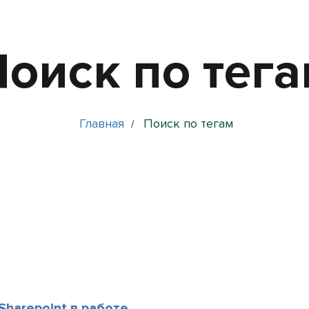
оиск по тег
Главная
Поиск по тегам
/
Sharepoint в работе