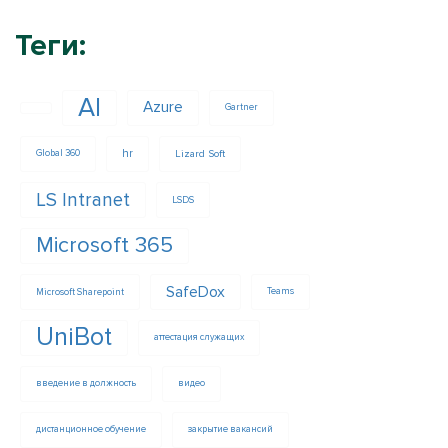
Теги:
AI
Azure
Gartner
hr
Lizard Soft
Global 360
LS Intranet
LSDS
Microsoft 365
SafeDox
Microsoft Sharepoint
Teams
UniBot
аттестация служащих
введение в должность
видео
дистанционное обучение
закрытие вакансий