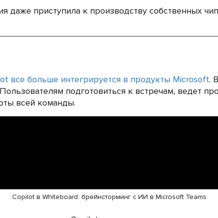
я даже приступила к производству собственных чипов
lot все больше интегрируется в продукты Microsoft
. 
т Пользователям подготовиться к встречам, ведет п
оты всей команды.
Copilot в Whiteboard: брейнсторминг с ИИ в Microsoft Teams