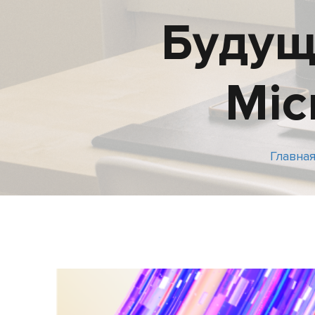
Будущ
Mic
Главна