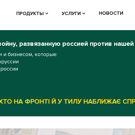
НОВОСТИ
ПРОДУКТЫ
УСЛУГИ
войну, развязанную россией против нашей
 и бизнесом, которые:
оруссии
 россии
ХТО НА ФРОНТІ Й У ТИЛУ НАБЛИЖАЄ СП