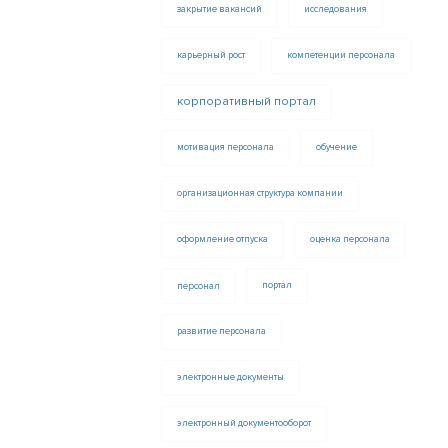
закрытие вакансий
исследования
карьерный рост
компетенции персонала
корпоративный портал
мотивация персонала
обучение
организационная структура компании
оформление отпуска
оценка персонала
персонал
портал
развитие персонала
электронные документы
электронный документооборот