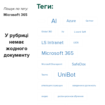
Теги:
Пошук по тегу:
Microsoft 365
AI
Azure
Gartner
hr
Lizard Soft
Global 360
У рубриці
немає
LS Intranet
LSDS
жодного
Microsoft 365
документу
SafeDox
Microsoft Sharepoint
UniBot
Teams
аттестация служащих
введение в должность
видео
дистанционное обучение