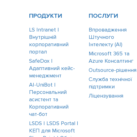
ПРОДУКТИ
ПОСЛУГИ
LS Intranet |
Впровадження
Внутрішній
Штучного
корпоративний
Інтелекту (АІ)
портал
Microsoft 365 та
SafeDox |
Azure Консалтинг
Адаптивний кейс-
Outsource-рішення
менеджмент
Служба технічної
AI-UniBot |
підтримки
Персональний
Ліцензування
асистент та
Корпоративний
чат-бот
LSDS | LSDS Portal |
КЕП для Microsoft